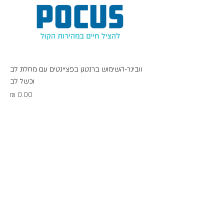
וובינר-השימוש ברנטגן בפציינטים עם מחלת לב
וכשל לב
מחיר
POCUS- Point Of Care Ultrasound
וטרינרים ישראלים
הצהרת נגישות
©2022 by POCUS - Point Of Care Ultrasound וטרינרים
ישראלים